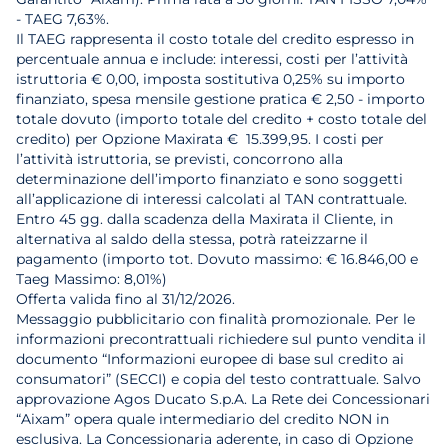
- TAEG 7,63%.
Il TAEG rappresenta il costo totale del credito espresso in
percentuale annua e include: interessi, costi per l’attività
istruttoria € 0,00, imposta sostitutiva 0,25% su importo
finanziato, spesa mensile gestione pratica € 2,50 - importo
totale dovuto (importo totale del credito + costo totale del
credito) per Opzione Maxirata € 15.399,95. I costi per
l’attività istruttoria, se previsti, concorrono alla
determinazione dell’importo finanziato e sono soggetti
all’applicazione di interessi calcolati al TAN contrattuale.
Entro 45 gg. dalla scadenza della Maxirata il Cliente, in
alternativa al saldo della stessa, potrà rateizzarne il
pagamento (importo tot. Dovuto massimo: € 16.846,00 e
Taeg Massimo: 8,01%)
Offerta valida fino al 31/12/2026.
Messaggio pubblicitario con finalità promozionale. Per le
informazioni precontrattuali richiedere sul punto vendita il
documento “Informazioni europee di base sul credito ai
consumatori” (SECCI) e copia del testo contrattuale. Salvo
approvazione Agos Ducato S.p.A. La Rete dei Concessionari
“Aixam” opera quale intermediario del credito NON in
esclusiva. La Concessionaria aderente, in caso di Opzione