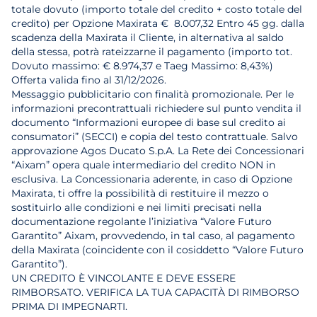
totale dovuto (importo totale del credito + costo totale del
credito) per Opzione Maxirata € 8.007,32 Entro 45 gg. dalla
scadenza della Maxirata il Cliente, in alternativa al saldo
della stessa, potrà rateizzarne il pagamento (importo tot.
Dovuto massimo: € 8.974,37 e Taeg Massimo: 8,43%)
Offerta valida fino al 31/12/2026.
Messaggio pubblicitario con finalità promozionale. Per le
informazioni precontrattuali richiedere sul punto vendita il
documento “Informazioni europee di base sul credito ai
consumatori” (SECCI) e copia del testo contrattuale. Salvo
approvazione Agos Ducato S.p.A. La Rete dei Concessionari
“Aixam” opera quale intermediario del credito NON in
esclusiva. La Concessionaria aderente, in caso di Opzione
Maxirata, ti offre la possibilità di restituire il mezzo o
sostituirlo alle condizioni e nei limiti precisati nella
documentazione regolante l’iniziativa “Valore Futuro
Garantito” Aixam, provvedendo, in tal caso, al pagamento
della Maxirata (coincidente con il cosiddetto “Valore Futuro
Garantito”).
UN CREDITO È VINCOLANTE E DEVE ESSERE
RIMBORSATO. VERIFICA LA TUA CAPACITÀ DI RIMBORSO
PRIMA DI IMPEGNARTI.