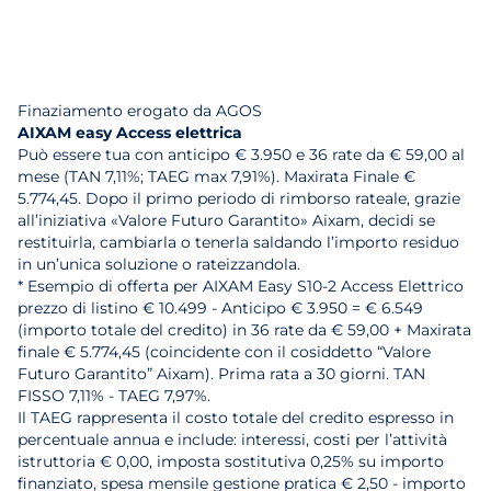
Finaziamento erogato da AGOS
AIXAM easy Access elettrica
Può essere tua con anticipo € 3.950 e 36 rate da € 59,00 al
mese (TAN 7,11%; TAEG max 7,91%). Maxirata Finale €
5.774,45. Dopo il primo periodo di rimborso rateale, grazie
all’iniziativa «Valore Futuro Garantito» Aixam, decidi se
restituirla, cambiarla o tenerla saldando l’importo residuo
in un’unica soluzione o rateizzandola.
* Esempio di offerta per AIXAM Easy S10-2 Access Elettrico
prezzo di listino € 10.499 - Anticipo € 3.950 = € 6.549
(importo totale del credito) in 36 rate da € 59,00 + Maxirata
finale € 5.774,45 (coincidente con il cosiddetto “Valore
Futuro Garantito” Aixam). Prima rata a 30 giorni. TAN
FISSO 7,11% - TAEG 7,97%.
Il TAEG rappresenta il costo totale del credito espresso in
percentuale annua e include: interessi, costi per l’attività
istruttoria € 0,00, imposta sostitutiva 0,25% su importo
finanziato, spesa mensile gestione pratica € 2,50 - importo